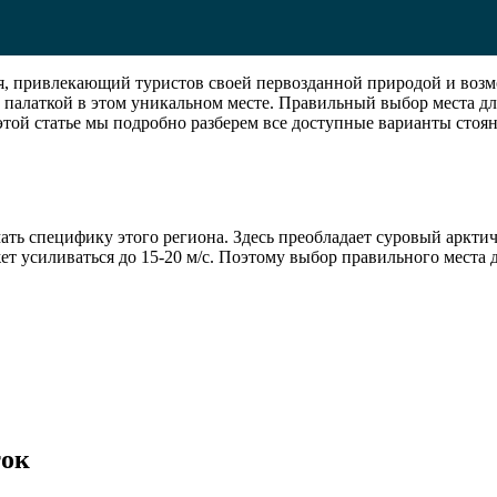
я, привлекающий туристов своей первозданной природой и воз
с палаткой в этом уникальном месте. Правильный выбор места д
 этой статье мы подробно разберем все доступные варианты сто
ать специфику этого региона. Здесь преобладает суровый аркти
жет усиливаться до 15-20 м/с. Поэтому выбор правильного места
ток