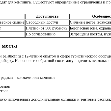
ходят для кемпинга. Существуют определенные ограничения и пр
Доступность
Особеннос
еверное сияние
Свободный доступ
Сильные ветра, возмо
т
Платно (от 500 руб/ночь)
Безопасная зона, охрана
По согласованию
Запрещены костры, нуж
 места
palatkoff.ru с 12-летним опытом в сфере туристического оборуд
риберку. На основе их обратной связи могу выделить несколько
градами – холмами или камнями
доемов
етров
дую использовать дополнительные колышки и тентовые растяжки