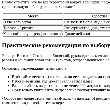
Важно отметить, что не все территории вокруг Териберки под
сравнительную таблицу основных локаций:
Место
Удобства
Пляж Териберка
Близость к морю, вид на с
Турбаза «Арктика»
Электричество, душ, туале
Кольский полуостров (заповедник)
Дикие пейзажи
Практические рекомендации по выбору
Эксперт Василий Семёнович Еновский, руководитель компании 
работы я консультировал сотни туристов, отправляющихся в Те
Основные рекомендации специалиста:
Выбирайте место за естественными ветрозащитными пре
Избегайте низин, где может скапливаться влага
Располагайтесь на расстоянии не менее 200 метров от во
Обязательно учитывайте направление господствующих в
«Особое внимание стоит уделить фиксации палатки. Я рекомен
комплектации,» – добавляет эксперт.