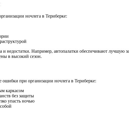
я
рганизации ночлега в Териберке:
тории
раструктурой
 и недостатки. Например, автопалатки обеспечивают лучшую за
ены в высокий сезон.
е ошибки при организации ночлега в Териберке:
ым каркасом
анств без защиты
езко упасть ночью
 собой