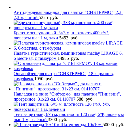
Антидождевая накидка для палатки "СИБТЕРМО", 2,3-
2,3 м, синий
5225
руб.
Брезент огнеупорный, 3×3 м, плотность 400 г/м²,
люверсы шаг 1 м, хаки
5453
руб.
Палатка туристическая, кемпинговая maclay LIRAGE 6,
6-местная, с тамбуром
14985
руб.
Органайзер для шатра "СИБТЕРМО", 18 карманов,
камуфляж
1950
руб.
Накладка на окно "Сибтермо" для палатки "Пингвин",
прозрачное, 31х23 см, 01410707
588
руб.
Тент защитный, 6×5 м, плотность 120 г/м², УФ, люверсы
шаг 1 м, зелёный
3300
руб.
Шатер звезда 10х10м
50000
руб.