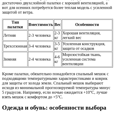
достаточно двухслойной палатки с хорошей вентиляцией, а
вот для осенних потребуется более теплая модель с усиленной
защитой от ветра.
Тип
Вместимость
Вес
Особенности
палатки
2-3
Хорошая вентиляция,
Летняя
2-3 человека
кг
легкий вес
3-5
Усиленная конструкция,
Трехсезонная
3-4 человека
кг
защита от осадков
Морозостойкая ткань,
4-6
Зимняя
2-4 человека
усиленная система
кг
вентиляции
Кроме палатки, обязательно понадобится спальный мешок с
подходящими температурными характеристиками и коврик
для защиты от холода земли. Спальный мешок выбирают
исходя из минимальной прогнозируемой температуры минус
5 градусов. Например, если ночью ожидается +10°C, лучше
взять мешок с комфортом до +5°C.
Одежда и обувь: особенности выбора