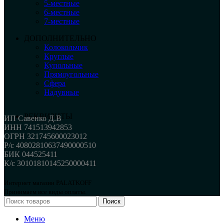
5-местные
6-местные
7-местные
ДОПОЛНИТЕЛЬНО
Колокольчик
Круглые
Купольные
Прямоугольные
Сфера
Надувные
РЕКВИЗИТЫ
ИП Савенко Д.В
ИНН 741513942853
ОГРН 321745600023012
Р/с 40802810637490000510
БИК 044525411
К/с 30101810145250000411
Интернет магазин PALATKOFF
Принимаем все виды оплаты.
Поиск
Меню