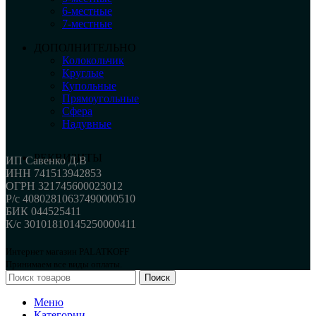
6-местные
7-местные
ДОПОЛНИТЕЛЬНО
Колокольчик
Круглые
Купольные
Прямоугольные
Сфера
Надувные
РЕКВИЗИТЫ
ИП Савенко Д.В
ИНН 741513942853
ОГРН 321745600023012
Р/с 40802810637490000510
БИК 044525411
К/с 30101810145250000411
Интернет магазин PALATKOFF
Принимаем все виды оплаты.
Поиск
Меню
Категории