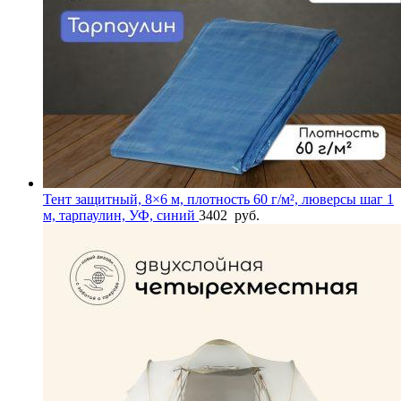
Тент защитный, 8×6 м, плотность 60 г/м², люверсы шаг 1
м, тарпаулин, УФ, синий
3402
руб.