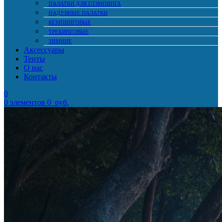
ПАЛАТКИ ДЛЯ ГЛЭМПИНГА
НАДУВНЫЕ ПАЛАТКИ
КЕМПИНГОВЫЕ
ТРЕКИНГОВЫЕ
ЗИМНИЕ
Аксессуары
Тенты
О нас
Контакты
0
0
элементов
0
руб.