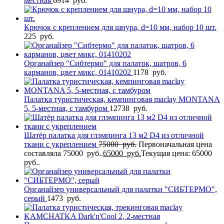
местная
6914
руб.
Крючок с креплением для шнура, d=10 мм, набор 10 шт.
225
руб.
Органайзер "Сибтермо" для палаток, шатров, 6
карманов, цвет микс, 01410202
1178
руб.
Палатка туристическая, кемпинговая maclay MONTANA
5, 5-местная, с тамбуром
12738
руб.
Шатёр палатка для глэмпинга 13 м2 D4 из отличной
ткани с укреплением
75000
руб.
Первоначальная цена
составляла 75000 руб..
65000
руб.
Текущая цена: 65000
руб..
Органайзер универсальный для палатки "СИБТЕРМО",
серый
1473
руб.