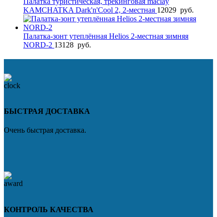
Палатка туристическая, трекинговая maclay
KAMCHATKA Dark'n'Cool 2, 2-местная
12029
руб.
Палатка-зонт утеплённая Helios 2-местная зимняя
NORD-2
13128
руб.
БЫСТРАЯ ДОСТАВКА
Очень быстрая доставка.
КОНТРОЛЬ КАЧЕСТВА