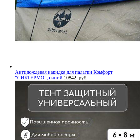
Антидождевая накидка для палатки Комфорт
"СИБТЕРМО", синий
10842
руб.