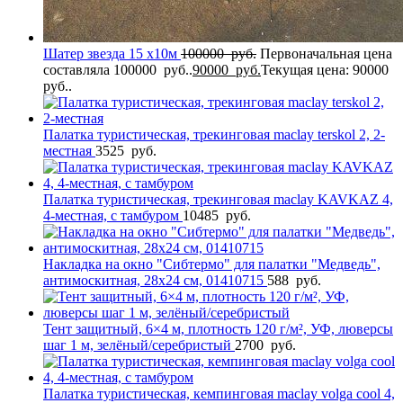
Шатер звезда 15 х10м
100000
руб.
Первоначальная цена
составляла 100000 руб..
90000
руб.
Текущая цена: 90000
руб..
Палатка туристическая, трекинговая maclay terskol 2, 2-
местная
3525
руб.
Палатка туристическая, трекинговая maclay KAVKAZ 4,
4-местная, с тамбуром
10485
руб.
Накладка на окно "Сибтермо" для палатки "Медведь",
антимоскитная, 28х24 см, 01410715
588
руб.
Тент защитный, 6×4 м, плотность 120 г/м², УФ, люверсы
шаг 1 м, зелёный/серебристый
2700
руб.
Палатка туристическая, кемпинговая maclay volga cool 4,