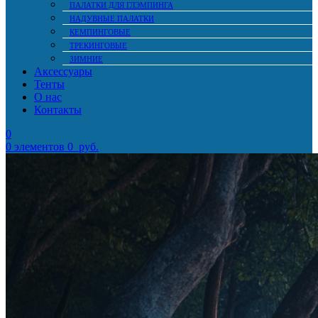
ПАЛАТКИ ДЛЯ ГЛЭМПИНГА
НАДУВНЫЕ ПАЛАТКИ
КЕМПИНГОВЫЕ
ТРЕКИНГОВЫЕ
ЗИМНИЕ
Аксессуары
Тенты
О нас
Контакты
0
0
элементов
0
руб.