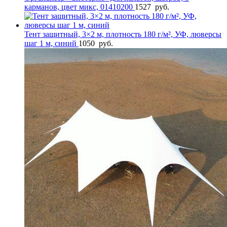
карманов, цвет микс, 01410200
1527
руб.
Тент защитный, 3×2 м, плотность 180 г/м², УФ, люверсы
шаг 1 м, синий
1050
руб.