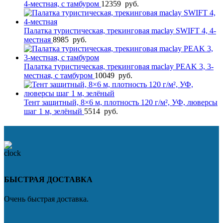
4-местная, с тамбуром
12359
руб.
Палатка туристическая, трекинговая maclay SWIFT 4, 4-
местная
8985
руб.
Палатка туристическая, трекинговая maclay PEAK 3, 3-
местная, с тамбуром
10049
руб.
Тент защитный, 8×6 м, плотность 120 г/м², УФ, люверсы
шаг 1 м, зелёный
5514
руб.
БЫСТРАЯ ДОСТАВКА
Очень быстрая доставка.