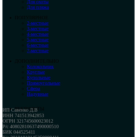
Для охоты
Для пляжа
ПОПУЛЯРНОЕ
2-местные
3-местные
4-местные
5-местные
6-местные
7-местные
ДОПОЛНИТЕЛЬНО
Колокольчик
Круглые
Купольные
Прямоугольные
Сфера
Надувные
РЕКВИЗИТЫ
ИП Савенко Д.В
ИНН 741513942853
ОГРН 321745600023012
Р/с 40802810637490000510
БИК 044525411