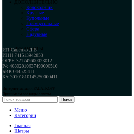
ДОПОЛНИТЕЛЬНО
Колокольчик
Круглые
Купольные
Прямоугольные
Сфера
Надувные
РЕКВИЗИТЫ
ИП Савенко Д.В
ИНН 741513942853
ОГРН 321745600023012
Р/с 40802810637490000510
БИК 044525411
К/с 30101810145250000411
Интернет магазин PALATKOFF
Принимаем все виды оплаты.
Поиск
Меню
Категории
Главная
Шатры