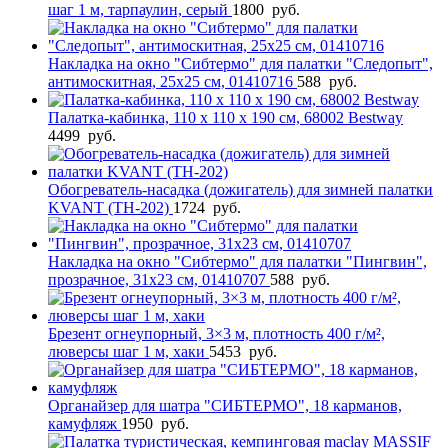
шаг 1 м, тарпаулин, серый
1800
руб.
Накладка на окно "Сибтермо" для палатки "Следопыт",
антимоскитная, 25х25 см, 01410716
588
руб.
Палатка-кабинка, 110 х 110 х 190 см, 68002 Bestway
4499
руб.
Обогреватель-насадка (дожигатель) для зимней палатки
KVANT (TH-202)
1724
руб.
Накладка на окно "Сибтермо" для палатки "Пингвин",
прозрачное, 31х23 см, 01410707
588
руб.
Брезент огнеупорный, 3×3 м, плотность 400 г/м²,
люверсы шаг 1 м, хаки
5453
руб.
Органайзер для шатра "СИБТЕРМО", 18 карманов,
камуфляж
1950
руб.