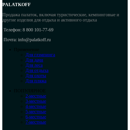
PALATKOFF
Продажа палаток, включая туристические, кемпинговые и
другие изделия для отдыха и активного отдыха
Телефон: 8 800 101-77-69
Почта: info@palatkoff.ru
Применение
Для глэмпинга
Для дачи
Для леса
Для отдыха
Для охоты
Для пляжа
ПОПУЛЯРНОЕ
2-местные
3-местные
4-местные
5-местные
6-местные
7-местные