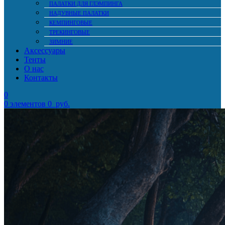
ПАЛАТКИ ДЛЯ ГЛЭМПИНГА
НАДУВНЫЕ ПАЛАТКИ
КЕМПИНГОВЫЕ
ТРЕКИНГОВЫЕ
ЗИМНИЕ
Аксессуары
Тенты
О нас
Контакты
0
0
элементов
0
руб.