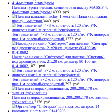
Палатка туристическая, кемпинговая maclay MASSIF 4,
4-местная, с тамбуром
14999
руб.
Палатка пляжная
maclay, 1-местная
3449
руб.
Тент защитный, 4×3 м, плотность 120 г/м², УФ, люверсы
шаг 1 м, зелёный/серебристый
1373
руб.
Накладка на окно "Сибтермо" для палатки "Снегирь"
под дровяную печь, 21х20 см, диаметр 80-100 мм,
01410602
1071
руб.
Тент защитный, 3×2 м, плотность 120 г/м², УФ, люверсы
шаг 1 м, зелёный/серебристый
797
руб.
Палатка самораскрывающаяся, 200х200х170 см, зимняя,
трёхслойная
3176
руб.