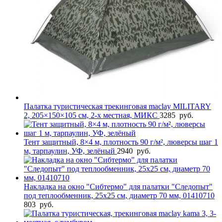
Палатка туристическая трекинговая maclay MILITARY
2, 205×150×105 см, 2-х местная, МИКС
3285
руб.
Тент защитный, 8×4 м, плотность 90 г/м², люверсы шаг 1
м, тарпаулин, УФ, зелёный
2940
руб.
Накладка на окно "Сибтермо" для палатки "Следопыт"
под теплообменник, 25х25 см, диаметр 70 мм, 01410710
803
руб.