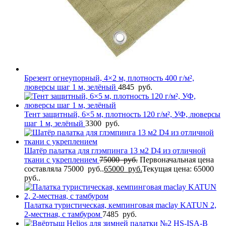
Брезент огнеупорный, 4×2 м, плотность 400 г/м²,
люверсы шаг 1 м, зелёный
4845
руб.
Тент защитный, 6×5 м, плотность 120 г/м², УФ, люверсы
шаг 1 м, зелёный
3300
руб.
Шатёр палатка для глэмпинга 13 м2 D4 из отличной
ткани с укреплением
75000
руб.
Первоначальная цена
составляла 75000 руб..
65000
руб.
Текущая цена: 65000
руб..
Палатка туристическая, кемпинговая maclay KATUN 2,
2-местная, с тамбуром
7485
руб.