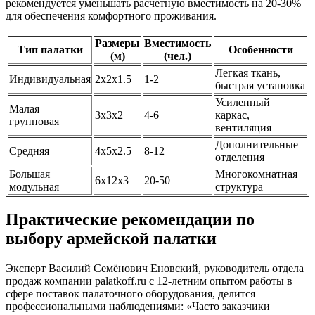
рекомендуется уменьшать расчетную вместимость на 20-30%
для обеспечения комфортного проживания.
Размеры
Вместимость
Тип палатки
Особенности
(м)
(чел.)
Легкая ткань,
Индивидуальная
2х2х1.5
1-2
быстрая установка
Усиленный
Малая
3х3х2
4-6
каркас,
групповая
вентиляция
Дополнительные
Средняя
4х5х2.5
8-12
отделения
Большая
Многокомнатная
6х12х3
20-50
модульная
структура
Практические рекомендации по
выбору армейской палатки
Эксперт Василий Семёнович Еновский, руководитель отдела
продаж компании palatkoff.ru с 12-летним опытом работы в
сфере поставок палаточного оборудования, делится
профессиональными наблюдениями: «Часто заказчики