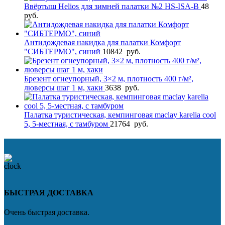
Ввёртыш Helios для зимней палатки №2 HS-ISA-B
48
руб.
Антидождевая накидка для палатки Комфорт
"СИБТЕРМО", синий
10842
руб.
Брезент огнеупорный, 3×2 м, плотность 400 г/м²,
люверсы шаг 1 м, хаки
3638
руб.
Палатка туристическая, кемпинговая maclay karelia cool
5, 5-местная, с тамбуром
21764
руб.
БЫСТРАЯ ДОСТАВКА
Очень быстрая доставка.