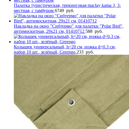
Палатка туристическая, трекинговая maclay kama 3, 3-
местная, с тамбуром
6749
руб.
Накладка на окно "Сибтермо" для палатки "Polar Bird",
антимоскитная, 29х21 см, 01410712
588
руб.
Колышек универсальный, h=20 см, ножка d=0.3 см,
набор 10 шт., зелёный, Greengo
233
руб.