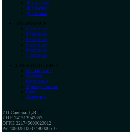
Для отдыха
Для охоты
Для пляжа
ПОПУЛЯРНОЕ
2-местные
3-местные
4-местные
5-местные
6-местные
7-местные
ДОПОЛНИТЕЛЬНО
Колокольчик
Круглые
Купольные
Прямоугольные
Сфера
Надувные
РЕКВИЗИТЫ
ИП Савенко Д.В
ИНН 741513942853
ОГРН 321745600023012
Р/с 40802810637490000510