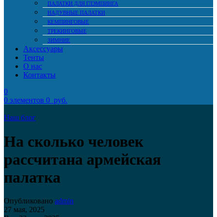
ПАЛАТКИ ДЛЯ ГЛЭМПИНГА
НАДУВНЫЕ ПАЛАТКИ
КЕМПИНГОВЫЕ
ТРЕКИНГОВЫЕ
ЗИМНИЕ
Аксессуары
Тенты
О нас
Контакты
0
0
элементов
0
руб.
Наш блог
На сколько человек
рассчитана армейская
палатка
Опубликовано
admin
27 мая, 2025