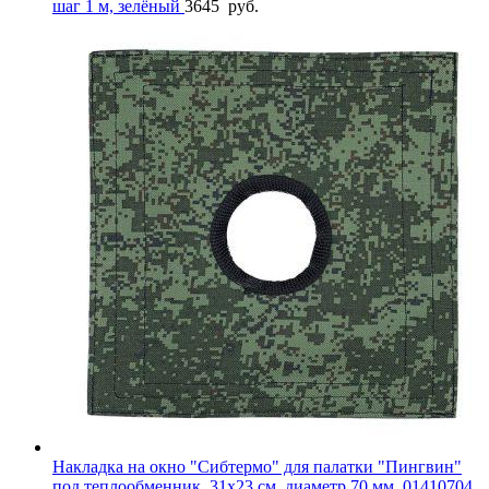
шаг 1 м, зелёный
3645
руб.
Накладка на окно "Сибтермо" для палатки "Пингвин"
под теплообменник, 31х23 см, диаметр 70 мм, 01410704