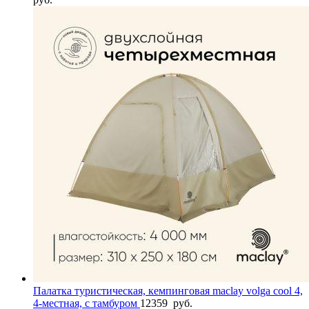
Палатка туристическая, кемпинговая maclay volga cool 4,
4-местная, с тамбуром
12359
руб.