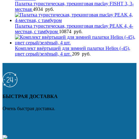
Палатка туристическая, трекинговая maclay FISHT 3, 3-
местная
4934
руб.
Палатка туристическая, трекинговая maclay PEAK 4, 4-
местная, с тамбуром
10874
руб.
Комплект ввёртышей для зимней палатки Helios (-45),
цвет серый/зелёный, 4 шт.
209
руб.
БЫСТРАЯ ДОСТАВКА
Очень быстрая доставка.