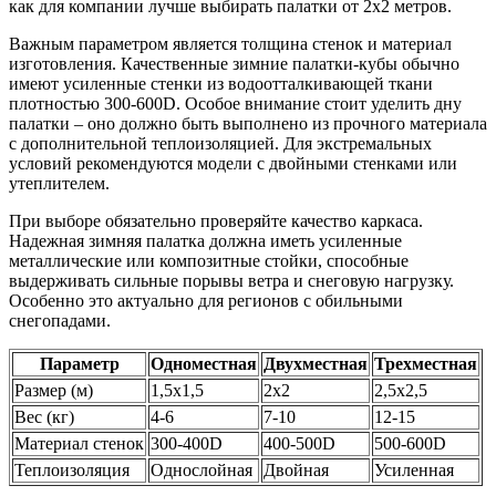
как для компании лучше выбирать палатки от 2х2 метров.
Важным параметром является толщина стенок и материал
изготовления. Качественные зимние палатки-кубы обычно
имеют усиленные стенки из водоотталкивающей ткани
плотностью 300-600D. Особое внимание стоит уделить дну
палатки – оно должно быть выполнено из прочного материала
с дополнительной теплоизоляцией. Для экстремальных
условий рекомендуются модели с двойными стенками или
утеплителем.
При выборе обязательно проверяйте качество каркаса.
Надежная зимняя палатка должна иметь усиленные
металлические или композитные стойки, способные
выдерживать сильные порывы ветра и снеговую нагрузку.
Особенно это актуально для регионов с обильными
снегопадами.
Параметр
Одноместная
Двухместная
Трехместная
Размер (м)
1,5х1,5
2х2
2,5х2,5
Вес (кг)
4-6
7-10
12-15
Материал стенок
300-400D
400-500D
500-600D
Теплоизоляция
Однослойная
Двойная
Усиленная