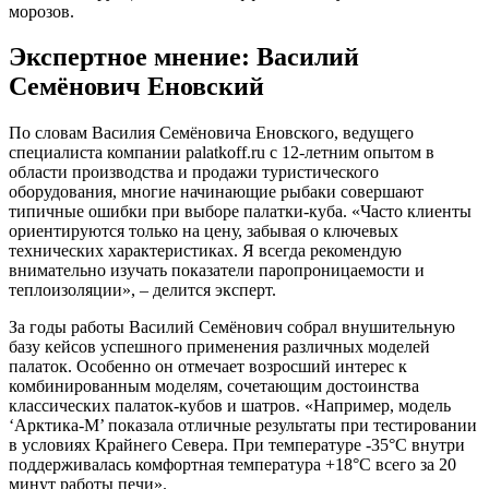
морозов.
Экспертное мнение: Василий
Семёнович Еновский
По словам Василия Семёновича Еновского, ведущего
специалиста компании palatkoff.ru с 12-летним опытом в
области производства и продажи туристического
оборудования, многие начинающие рыбаки совершают
типичные ошибки при выборе палатки-куба. «Часто клиенты
ориентируются только на цену, забывая о ключевых
технических характеристиках. Я всегда рекомендую
внимательно изучать показатели паропроницаемости и
теплоизоляции», – делится эксперт.
За годы работы Василий Семёнович собрал внушительную
базу кейсов успешного применения различных моделей
палаток. Особенно он отмечает возросший интерес к
комбинированным моделям, сочетающим достоинства
классических палаток-кубов и шатров. «Например, модель
‘Арктика-М’ показала отличные результаты при тестировании
в условиях Крайнего Севера. При температуре -35°C внутри
поддерживалась комфортная температура +18°C всего за 20
минут работы печи».