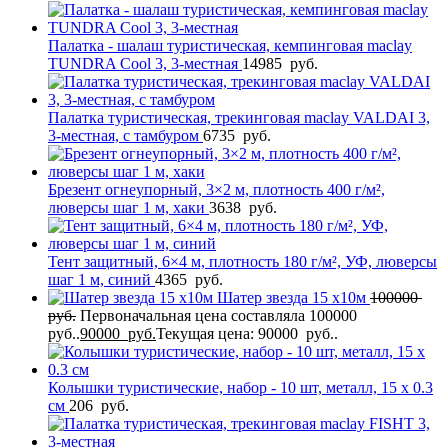
Палатка - шалаш туристическая, кемпинговая maclay
TUNDRA Cool 3, 3-местная
14985
руб.
Палатка туристическая, трекинговая maclay VALDAI 3,
3-местная, с тамбуром
6735
руб.
Брезент огнеупорный, 3×2 м, плотность 400 г/м²,
люверсы шаг 1 м, хаки
3638
руб.
Тент защитный, 6×4 м, плотность 180 г/м², УФ, люверсы
шаг 1 м, синий
4365
руб.
Шатер звезда 15 х10м
100000
руб.
Первоначальная цена составляла 100000
руб..
90000
руб.
Текущая цена: 90000 руб..
Колышки туристические, набор - 10 шт, металл, 15 х 0.3
см
206
руб.