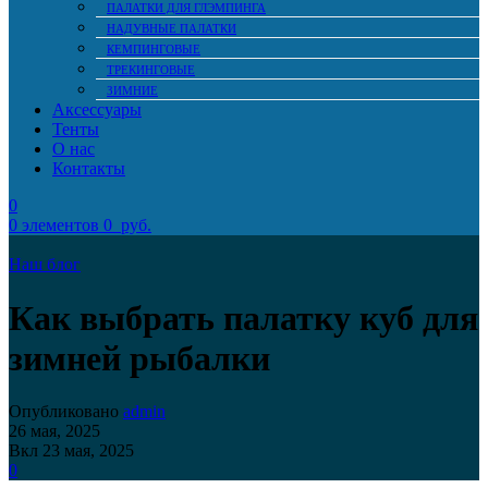
ПАЛАТКИ ДЛЯ ГЛЭМПИНГА
НАДУВНЫЕ ПАЛАТКИ
КЕМПИНГОВЫЕ
ТРЕКИНГОВЫЕ
ЗИМНИЕ
Аксессуары
Тенты
О нас
Контакты
0
0
элементов
0
руб.
Наш блог
Как выбрать палатку куб для
зимней рыбалки
Опубликовано
admin
26 мая, 2025
Вкл 23 мая, 2025
0