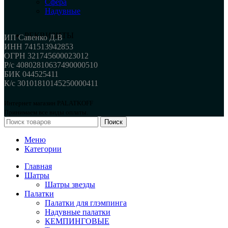
Сфера
Надувные
РЕКВИЗИТЫ
ИП Савенко Д.В
ИНН 741513942853
ОГРН 321745600023012
Р/с 40802810637490000510
БИК 044525411
К/с 30101810145250000411
Интернет магазин PALATKOFF
Принимаем все виды оплаты.
Поиск
Меню
Категории
Главная
Шатры
Шатры звезды
Палатки
Палатки для глэмпинга
Надувные палатки
КЕМПИНГОВЫЕ