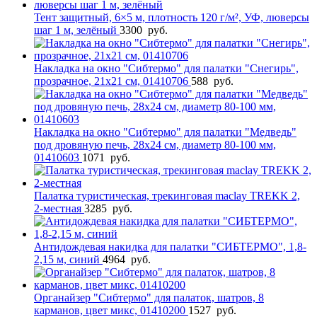
Тент защитный, 6×5 м, плотность 120 г/м², УФ, люверсы
шаг 1 м, зелёный
3300
руб.
Накладка на окно "Сибтермо" для палатки "Снегирь",
прозрачное, 21х21 см, 01410706
588
руб.
Накладка на окно "Сибтермо" для палатки "Медведь"
под дровяную печь, 28х24 см, диаметр 80-100 мм,
01410603
1071
руб.
Палатка туристическая, трекинговая maclay TREKK 2,
2-местная
3285
руб.
Антидождевая накидка для палатки "СИБТЕРМО", 1,8-
2,15 м, синий
4964
руб.
Органайзер "Сибтермо" для палаток, шатров, 8
карманов, цвет микс, 01410200
1527
руб.