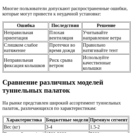
Многие пользователи допускают распространенные ошибки,
которые могут привести к неудачной установке:
Ошибка
Последствия
Решение
Неправильная
Плохая
Учитывайте
ориентация
вентиляция
направление ветра
Слишком слабое
Протечки во
Правильно
натяжение
время дождя
натягивайте тент
Используйте
Неправильная
Риск срыва
качественные
фиксация колышков
ветром
колышки
Сравнение различных моделей
туннельных палаток
На рынке представлен широкий ассортимент туннельных
палаток, различающихся по характеристикам:
Характеристика
Бюджетные модели
Премиум сегмент
Вес (кг)
3-4
1.5-2