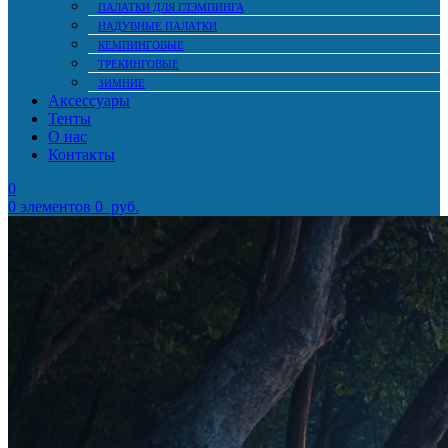
ПАЛАТКИ ДЛЯ ГЛЭМПИНГА
НАДУВНЫЕ ПАЛАТКИ
КЕМПИНГОВЫЕ
ТРЕКИНГОВЫЕ
ЗИМНИЕ
Аксессуары
Тенты
О нас
Контакты
0
0
элементов
0
руб.