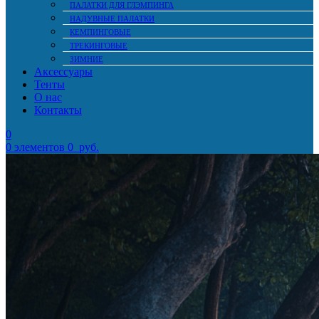
ПАЛАТКИ ДЛЯ ГЛЭМПИНГА
НАДУВНЫЕ ПАЛАТКИ
КЕМПИНГОВЫЕ
ТРЕКИНГОВЫЕ
ЗИМНИЕ
Аксессуары
Тенты
О нас
Контакты
0
0
элементов
0
руб.