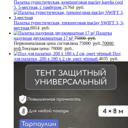
Палатка туристическая, кемпинговая maclay karelia cool
5, 5-местная, с тамбуром
21764
руб.
Палатка туристическая, трекинговая maclay SWIFT 3, 3-
местная
6914
руб.
Палатка
надувная двухкомнатная 17 м²
75000
руб.
Первоначальная цена составляла 75000 руб..
70000
руб.
Текущая цена: 70000 руб..
Пол
для палатки, 200 х 180 х 2 см, цвет чёрный
4035
руб.