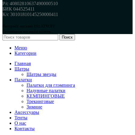
Р/с 40802810637490000510
БИК 044525411
К/с 30101810145250000411
Интернет магазин PALATKOFF
Принимаем все виды оплаты.
Поиск
Меню
Категории
Главная
Шатры
Шатры звезды
Палатки
Палатки для глэмпинга
Надувные палатки
КЕМПИНГОВЫЕ
Трекинговые
Зимние
Аксессуары
Тенты
О нас
Контакты