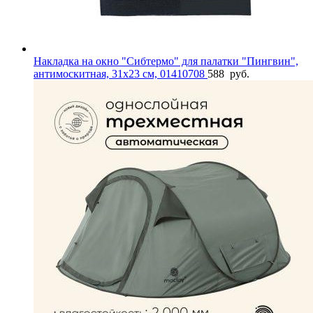
Накладка на окно "Сибтермо" для палатки "Пингвин",
антимоскитная, 31х23 см, 01410708
588
руб.