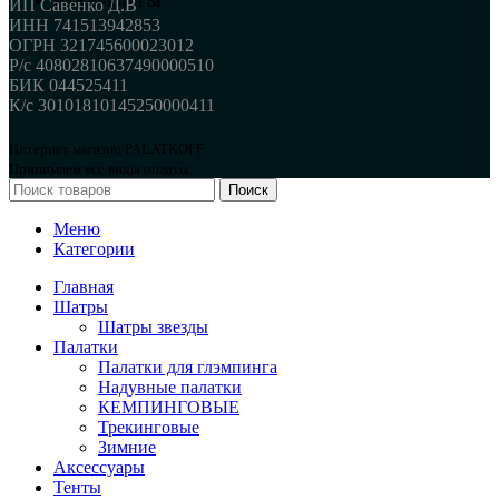
РЕКВИЗИТЫ
ИП Савенко Д.В
ИНН 741513942853
ОГРН 321745600023012
Р/с 40802810637490000510
БИК 044525411
К/с 30101810145250000411
Интернет магазин PALATKOFF
Принимаем все виды оплаты.
Поиск
Меню
Категории
Главная
Шатры
Шатры звезды
Палатки
Палатки для глэмпинга
Надувные палатки
КЕМПИНГОВЫЕ
Трекинговые
Зимние
Аксессуары
Тенты