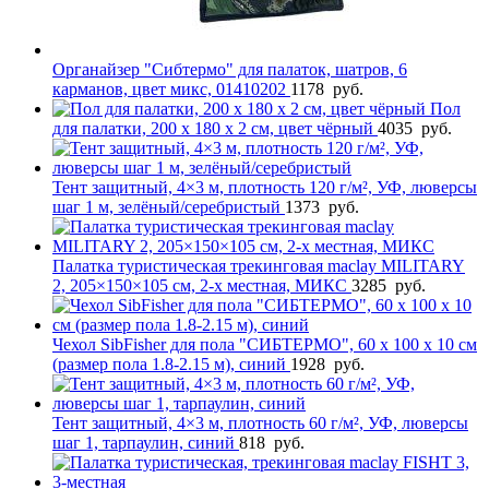
Органайзер "Сибтермо" для палаток, шатров, 6
карманов, цвет микс, 01410202
1178
руб.
Пол
для палатки, 200 х 180 х 2 см, цвет чёрный
4035
руб.
Тент защитный, 4×3 м, плотность 120 г/м², УФ, люверсы
шаг 1 м, зелёный/серебристый
1373
руб.
Палатка туристическая трекинговая maclay MILITARY
2, 205×150×105 см, 2-х местная, МИКС
3285
руб.
Чехол SibFisher для пола "СИБТЕРМО", 60 х 100 х 10 см
(размер пола 1.8-2.15 м), синий
1928
руб.
Тент защитный, 4×3 м, плотность 60 г/м², УФ, люверсы
шаг 1, тарпаулин, синий
818
руб.