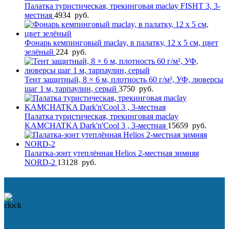
Палатка туристическая, трекинговая maclay FISHT 3, 3-
местная
4934
руб.
Фонарь кемпинговый maclay, в палатку, 12 х 5 см, цвет
зелёный
224
руб.
Тент защитный, 8 × 6 м, плотность 60 г/м², УФ, люверсы
шаг 1 м, тарпаулин, серый
3750
руб.
Палатка туристическая, трекинговая maclay
KAMCHATKA Dark'n'Cool 3 , 3-местная
15659
руб.
Палатка-зонт утеплённая Helios 2-местная зимняя
NORD-2
13128
руб.