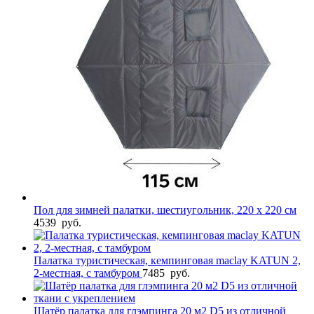
Пол для зимней палатки, шестиугольник, 220 х 220 см
4539
руб.
Палатка туристическая, кемпинговая maclay KATUN 2,
2-местная, с тамбуром
7485
руб.
Шатёр палатка для глэмпинга 20 м2 D5 из отличной