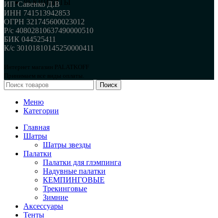
РЕКВИЗИТЫ
ИП Савенко Д.В
ИНН 741513942853
ОГРН 321745600023012
Р/с 40802810637490000510
БИК 044525411
К/с 30101810145250000411
Интернет магазин PALATKOFF
Принимаем все виды оплаты.
Поиск
Меню
Категории
Главная
Шатры
Шатры звезды
Палатки
Палатки для глэмпинга
Надувные палатки
КЕМПИНГОВЫЕ
Трекинговые
Зимние
Аксессуары
Тенты