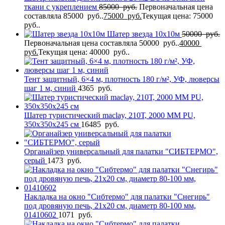
ткани с укреплением
85000
руб.
Первоначальная цена
составляла 85000 руб..
75000
руб.
Текущая цена: 75000
руб..
Шатер звезда 10х10м
50000
руб.
Первоначальная цена составляла 50000 руб..
40000
руб.
Текущая цена: 40000 руб..
Тент защитный, 6×4 м, плотность 180 г/м², УФ, люверсы
шаг 1 м, синий
4365
руб.
Шатер туристический maclay, 210Т, 2000 MM PU,
350х350х245 см
16485
руб.
Органайзер универсальный для палатки "СИБТЕРМО",
серый
1473
руб.
Накладка на окно "Сибтермо" для палатки "Снегирь"
под дровяную печь, 21х20 см, диаметр 80-100 мм,
01410602
1071
руб.