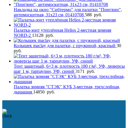
Накладка на окно "Сибтермо" для палатки "Пингвин",
антимоскитная, 31х23 см, 01410708
588
руб.
Палатка-зонт утеплённая Helios 2-местная зимняя
NORD-2
13128
руб.
Колышек maclay для палатки, с пружиной, красный
30
руб.
Тент защитный, 6×3 м, плотность 180 г/м², УФ, люверсы
шаг 1 м, тарпаулин, УФ, синий
3171
руб.
Палатка зимняя "СТЭК" КУБ 3-местная, трехслойная,
дышащая
14850
руб.