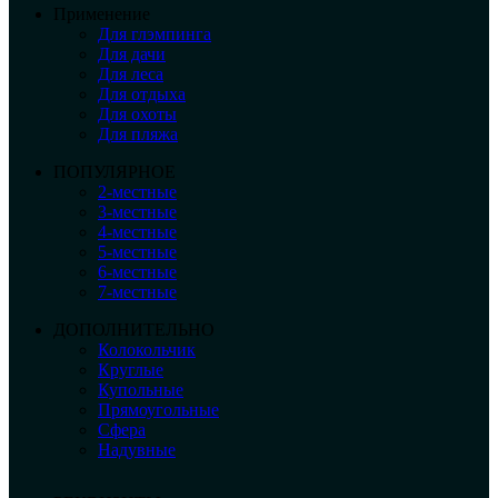
Применение
Для глэмпинга
Для дачи
Для леса
Для отдыха
Для охоты
Для пляжа
ПОПУЛЯРНОЕ
2-местные
3-местные
4-местные
5-местные
6-местные
7-местные
ДОПОЛНИТЕЛЬНО
Колокольчик
Круглые
Купольные
Прямоугольные
Сфера
Надувные