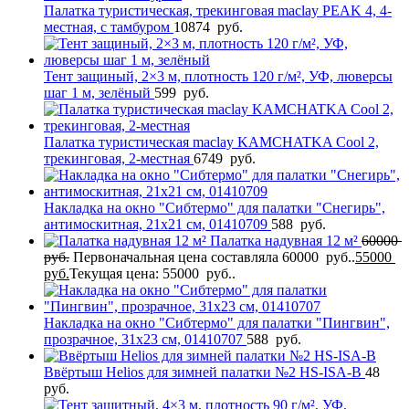
Палатка туристическая, трекинговая maclay PEAK 4, 4-
местная, с тамбуром
10874
руб.
Тент защиный, 2×3 м, плотность 120 г/м², УФ, люверсы
шаг 1 м, зелёный
599
руб.
Палатка туристическая maclay KAMCHATKA Сool 2,
трекинговая, 2-местная
6749
руб.
Накладка на окно "Сибтермо" для палатки "Снегирь",
антимоскитная, 21х21 см, 01410709
588
руб.
Палатка надувная 12 м²
60000
руб.
Первоначальная цена составляла 60000 руб..
55000
руб.
Текущая цена: 55000 руб..
Накладка на окно "Сибтермо" для палатки "Пингвин",
прозрачное, 31х23 см, 01410707
588
руб.
Ввёртыш Helios для зимней палатки №2 HS-ISA-B
48
руб.