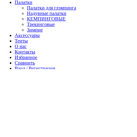
Палатки
Палатки для глэмпинга
Надувные палатки
КЕМПИНГОВЫЕ
Трекинговые
Зимние
Аксессуары
Тенты
О нас
Контакты
Избранное
Сравнить
Вход / Регистрация
Корзина
Закрыть
Войти
Закрыть
Еще нет аккаунта?
Создать аккаунт
Магазин
Боковая панель