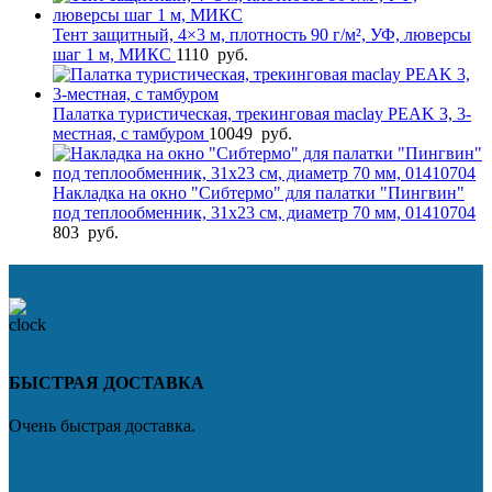
Тент защитный, 4×3 м, плотность 90 г/м², УФ, люверсы
шаг 1 м, МИКС
1110
руб.
Палатка туристическая, трекинговая maclay PEAK 3, 3-
местная, с тамбуром
10049
руб.
Накладка на окно "Сибтермо" для палатки "Пингвин"
под теплообменник, 31х23 см, диаметр 70 мм, 01410704
803
руб.
БЫСТРАЯ ДОСТАВКА
Очень быстрая доставка.