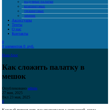
НАДУВНЫЕ ПАЛАТКИ
КЕМПИНГОВЫЕ
ТРЕКИНГОВЫЕ
ЗИМНИЕ
Аксессуары
Тенты
О нас
Контакты
0
0
элементов
0
руб.
Наш блог
Как сложить палатку в
мешок
Опубликовано
admin
27 мая, 2025
Вкл 23 мая, 2025
0
Каждый турист хоть раз сталкивался с ситуацией, когда