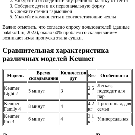
Аккуратно отсоедините внутреннюю палатку от тента
Соберите дуги в их первоначальную форму
Сложите стенки гармошкой
Упакуйте компоненты в соответствующие чехлы
Важно отметить, что согласно опросу пользователей (данные
palatkoff.ru, 2023), около 60% проблем со складыванием
возникает из-за пропуска этапа сушки.
Сравнительная характеристика
различных моделей Keumer
Время
Количество
Модель
Вес
Особенности
складывания
дуг
Легкая,
Keumer
2.5
5 минут
3
подходит для
Light 2
кг
пар
Keumer
4.2
Просторная, для
8 минут
4
Family 4
кг
семьи
Keumer
3.1
6 минут
4
Универсальная
Pro 3
кг