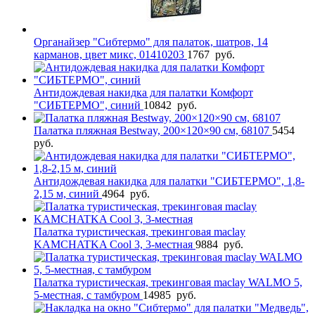
Органайзер "Сибтермо" для палаток, шатров, 14
карманов, цвет микс, 01410203
1767
руб.
Антидождевая накидка для палатки Комфорт
"СИБТЕРМО", синий
10842
руб.
Палатка пляжная Bestway, 200×120×90 см, 68107
5454
руб.
Антидождевая накидка для палатки "СИБТЕРМО", 1,8-
2,15 м, синий
4964
руб.
Палатка туристическая, трекинговая maclay
KAMCHATKA Cool 3, 3-местная
9884
руб.
Палатка туристическая, трекинговая maclay WALMO 5,
5-местная, с тамбуром
14985
руб.