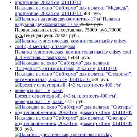
Накладка на окно "Сибтермо" для палатки "Медведь",
прозрачное, 28х24 см, 01410713
588
руб.
Палатка
надувная двухкомнатная 17 м²
75000
руб.
Первоначальная цена составляла 75000 руб..
70000
руб.
Текущая цена: 70000 руб..
Палатка туристическая, кемпинговая maclay enisey cool
4, 4-местная, с тамбуром
16484
руб.
Накладка на окно "Сибтермо" для палатки "Следопыт",
антимоскитная, 25х25 см, 01410716
588
руб.
Брезент огнеупорный, 4×3 м, плотность 400 г/м²,
люверсы шаг 1 м, хаки
7275
руб.
Накладка на окно "Сибтермо" для палатки "Снегирь"
под теплообменник, 20х20 см, диаметр 70 мм, 01410705
803
руб.