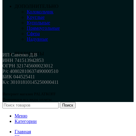
ДОПОЛНИТЕЛЬНО
Колокольчик
Круглые
Купольные
Прямоугольные
Сфера
Надувные
РЕКВИЗИТЫ
ИП Савенко Д.В
ИНН 741513942853
ОГРН 321745600023012
Р/с 40802810637490000510
БИК 044525411
К/с 30101810145250000411
Интернет магазин PALATKOFF
Принимаем все виды оплаты.
Поиск
Меню
Категории
Главная