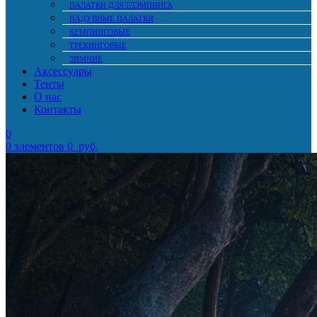
ПАЛАТКИ ДЛЯ ГЛЭМПИНГА
НАДУВНЫЕ ПАЛАТКИ
КЕМПИНГОВЫЕ
ТРЕКИНГОВЫЕ
ЗИМНИЕ
Аксессуары
Тенты
О нас
Контакты
0
0
элементов
0
руб.