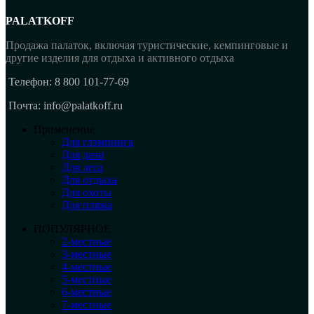
PALATKOFF
Продажа палаток, включая туристические, кемпинговые и
другие изделия для отдыха и активного отдыха
Телефон: 8 800 101-77-69
Почта: info@palatkoff.ru
Применение
Для глэмпинга
Для дачи
Для леса
Для отдыха
Для охоты
Для пляжа
ПОПУЛЯРНОЕ
2-местные
3-местные
4-местные
5-местные
6-местные
7-местные