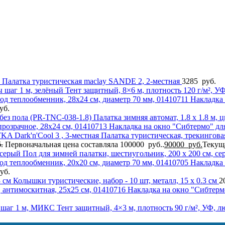
Палатка туристическая maclay SANDE 2, 2-местная
3285
руб.
Тент защитный, 8×6 м, плотность 120 г/м², У
Накладка 
уб.
Палатка зимняя автомат, 1.8 х 1.8 м, 
Накладка на окно "Сибтермо" для
Палатка туристическая, трекингов
.
Первоначальная цена составляла 100000 руб..
90000
руб.
Текуща
Пол для зимней палатки, шестиугольник, 200 х 200 см, с
Накладка 
уб.
Колышки туристические, набор - 10 шт, металл, 15 х 0.3 см
2
Накладка на окно "Сибтермо
Тент защитный, 4×3 м, плотность 90 г/м², УФ,