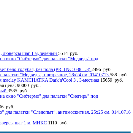
Ф, люверсы шаг 1 м, зелёный
5514
руб.
на окно "Сибтермо" для палатки "Медведь" под
цвет бело-голубая, без пола (PR-TNC-038-1.8)
2496
руб.
 палатки "Медведь", прозрачное, 28х24 см, 01410713
588
руб.
ая maclay KAMCHATKA Dark'n'Cool 3 , 3-местная
15659
руб.
я цена: 90000 руб..
ерый
3585
руб.
на окно "Сибтермо" для палатки "Снегирь" под
06
руб.
" для палатки "Следопыт", антимоскитная, 25х25 см, 01410716
 люверсы шаг 1 м, МИКС
1110
руб.