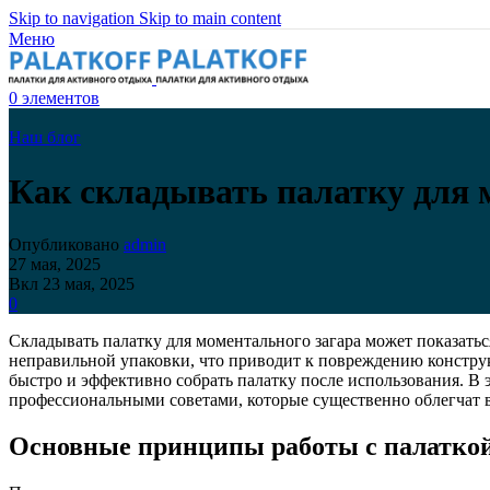
Skip to navigation
Skip to main content
Меню
0
элементов
Наш блог
Как складывать палатку для 
Опубликовано
admin
27 мая, 2025
Вкл 23 мая, 2025
0
Складывать палатку для моментального загара может показатьс
неправильной упаковки, что приводит к повреждению конструк
быстро и эффективно собрать палатку после использования. В
профессиональными советами, которые существенно облегчат в
Основные принципы работы с палаткой