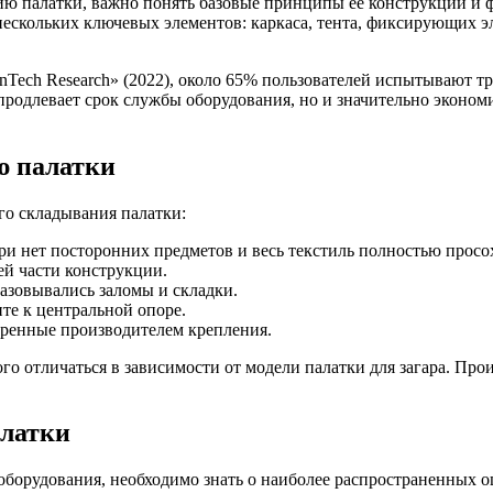
ию палатки, важно понять базовые принципы ее конструкции и
нескольких ключевых элементов: каркаса, тента, фиксирующих 
nTech Research» (2022), около 65% пользователей испытывают т
продлевает срок службы оборудования, но и значительно экономи
ю палатки
го складывания палатки:
три нет посторонних предметов и весь текстиль полностью просо
ей части конструкции.
разовывались заломы и складки.
ите к центральной опоре.
тренные производителем крепления.
го отличаться в зависимости от модели палатки для загара. Пр
латки
оборудования, необходимо знать о наиболее распространенных о