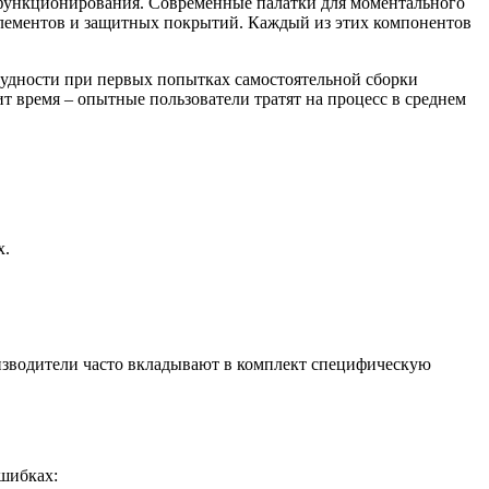
 функционирования. Современные палатки для моментального
элементов и защитных покрытий. Каждый из этих компонентов
рудности при первых попытках самостоятельной сборки
т время – опытные пользователи тратят на процесс в среднем
х.
оизводители часто вкладывают в комплект специфическую
шибках: