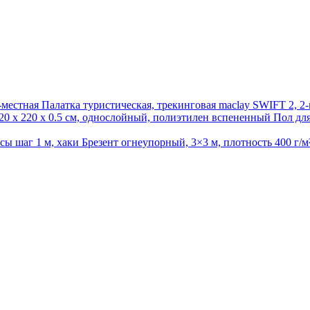
Палатка туристическая, трекинговая maclay SWIFT 2, 2
Пол дл
Брезент огнеупорный, 3×3 м, плотность 400 г/м