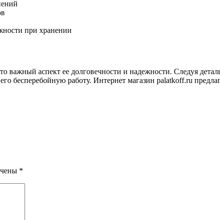
нений
ов
жности при хранении
это важный аспект ее долговечности и надежности. Следуя дета
его бесперебойную работу. Интернет магазин palatkoff.ru предл
ечены
*