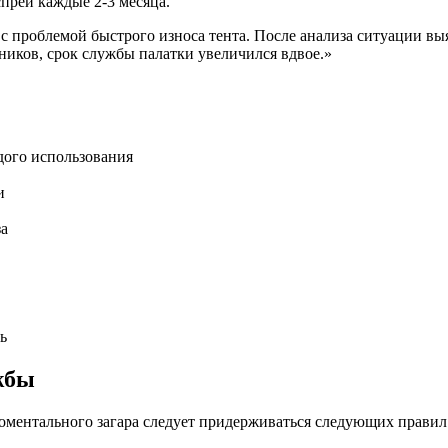
преи каждые 2-3 месяца.
 с проблемой быстрого износа тента. После анализа ситуации вы
ников, срок службы палатки увеличился вдвое.»
дого использования
и
за
ь
жбы
оментального загара следует придерживаться следующих правил