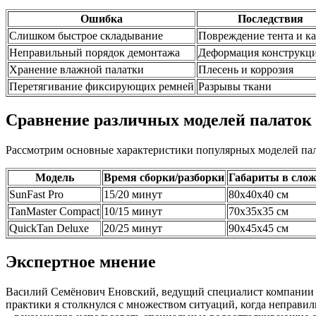
Ошибка
Последствия
Слишком быстрое складывание
Повреждение тента и ка
Неправильный порядок демонтажа
Деформация конструкц
Хранение влажной палатки
Плесень и коррозия
Перетягивание фиксирующих ремней
Разрывы ткани
Сравнение различных моделей палаток 
Рассмотрим основные характеристики популярных моделей пала
Модель
Время сборки/разборки
Габариты в слож
SunFast Pro
15/20 минут
80x40x40 см
TanMaster Compact
10/15 минут
70x35x35 см
QuickTan Deluxe
20/25 минут
90x45x45 см
Экспертное мнение
Василий Семёнович Еновский, ведущий специалист компании pal
практики я столкнулся с множеством ситуаций, когда неправи