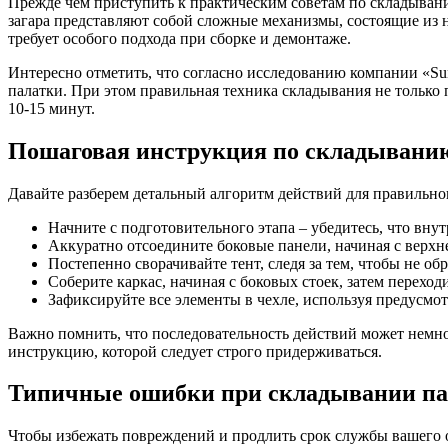
Прежде чем приступить к практическим советам по складыван
загара представляют собой сложные механизмы, состоящие из 
требует особого подхода при сборке и демонтаже.
Интересно отметить, что согласно исследованию компании «Su
палатки. При этом правильная техника складывания не только 
10-15 минут.
Пошаговая инструкция по складывани
Давайте разберем детальный алгоритм действий для правильно
Начните с подготовительного этапа – убедитесь, что вну
Аккуратно отсоедините боковые панели, начиная с верхн
Постепенно сворачивайте тент, следя за тем, чтобы не об
Соберите каркас, начиная с боковых стоек, затем переход
Зафиксируйте все элементы в чехле, используя предусмо
Важно помнить, что последовательность действий может немно
инструкцию, которой следует строго придерживаться.
Типичные ошибки при складывании па
Чтобы избежать повреждений и продлить срок службы вашего 