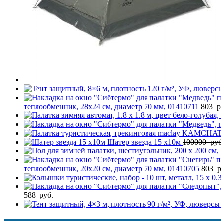
теплообменник, 28х24 см, диаметр 70 мм, 01410711
803
р
Шатер звезда 15 х10м
100000
руб
теплообменник, 20х20 см, диаметр 70 мм, 01410705
803
р
588
руб.