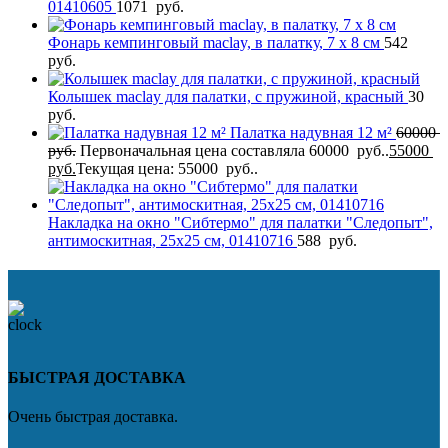
01410605
1071
руб.
Фонарь кемпинговый maclay, в палатку, 7 х 8 см
542
руб.
Колышек maclay для палатки, с пружиной, красный
30
руб.
Палатка надувная 12 м²
60000
руб.
Первоначальная цена составляла 60000 руб..
55000
руб.
Текущая цена: 55000 руб..
Накладка на окно "Сибтермо" для палатки "Следопыт",
антимоскитная, 25х25 см, 01410716
588
руб.
БЫСТРАЯ ДОСТАВКА
Очень быстрая доставка.