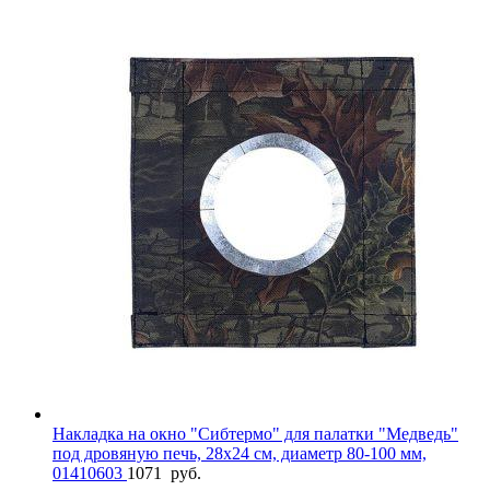
Накладка на окно "Сибтермо" для палатки "Медведь"
под дровяную печь, 28х24 см, диаметр 80-100 мм,
01410603
1071
руб.