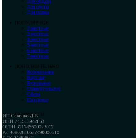
Для отдыха
Для охоты
Для пляжа
ПОПУЛЯРНОЕ
2-местные
3-местные
4-местные
5-местные
6-местные
7-местные
ДОПОЛНИТЕЛЬНО
Колокольчик
Круглые
Купольные
Прямоугольные
Сфера
Надувные
РЕКВИЗИТЫ
ИП Савенко Д.В
ИНН 741513942853
ОГРН 321745600023012
Р/с 40802810637490000510
БИК 044525411