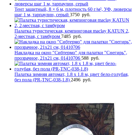
Тент защитный, 8 × 6 м, плотность 60 г/м², УФ, люверсы
шаг 1 м, тарпаулин, серый
3750
руб.
Палатка туристическая, кемпинговая maclay KATUN 2,
2-местная, с тамбуром
7485
руб.
Накладка на окно "Сибтермо" для палатки "Снегирь",
прозрачное, 21х21 см, 01410706
588
руб.
Палатка зимняя автомат, 1.8 х 1.8 м, цвет бело-голубая,
без пола (PR-TNC-038-1.8)
2496
руб.