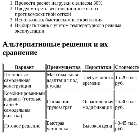
Провести расчет нагрузки с запасом 30%
Предусмотреть вентиляционные окна с
противомоскитной сеткой
Использовать быстросъемные крепления
Выбирать ткань с учетом температурного режима
эксплуатации
Альтернативные решения и их
сравнение
Вариант
Преимущества
Недостатки
Стоимост
Полностью
Максимальная
Требует много
15-20 тыс.
самодельная
адаптация под
времени
руб.
конструкция
нужды
Комбинированный
вариант (готовые
Снижение
Ограниченная
25-30 тыс.
сани +
трудозатрат
модификация
руб.
самодельная
палатка)
Быстрая
40-45 тыс.
Готовое решение
Высокая цена
установка
руб.