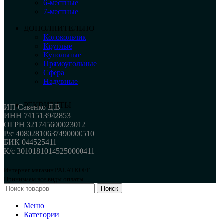
6-местные
7-местные
ДОПОЛНИТЕЛЬНО
Колокольчик
Круглые
Купольные
Прямоугольные
Сфера
Надувные
РЕКВИЗИТЫ
ИП Савенко Д.В
ИНН 741513942853
ОГРН 321745600023012
Р/с 40802810637490000510
БИК 044525411
К/с 30101810145250000411
Интернет магазин PALATKOFF
Принимаем все виды оплаты.
Поиск
Меню
Категории