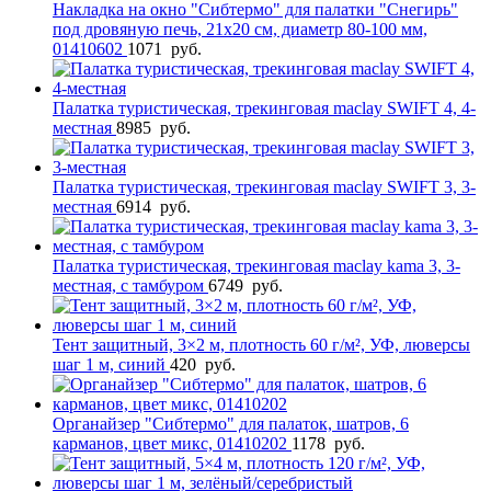
Накладка на окно "Сибтермо" для палатки "Снегирь"
под дровяную печь, 21х20 см, диаметр 80-100 мм,
01410602
1071
руб.
Палатка туристическая, трекинговая maclay SWIFT 4, 4-
местная
8985
руб.
Палатка туристическая, трекинговая maclay SWIFT 3, 3-
местная
6914
руб.
Палатка туристическая, трекинговая maclay kama 3, 3-
местная, с тамбуром
6749
руб.
Тент защитный, 3×2 м, плотность 60 г/м², УФ, люверсы
шаг 1 м, синий
420
руб.
Органайзер "Сибтермо" для палаток, шатров, 6
карманов, цвет микс, 01410202
1178
руб.