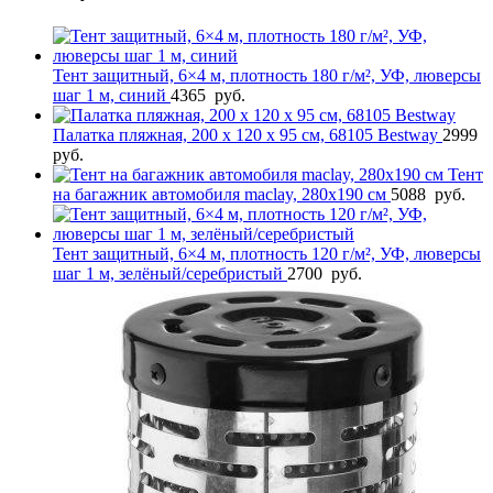
Тент защитный, 6×4 м, плотность 180 г/м², УФ, люверсы
шаг 1 м, синий
4365
руб.
Палатка пляжная, 200 x 120 x 95 см, 68105 Bestway
2999
руб.
Тент
на багажник автомобиля maclay, 280х190 см
5088
руб.
Тент защитный, 6×4 м, плотность 120 г/м², УФ, люверсы
шаг 1 м, зелёный/серебристый
2700
руб.