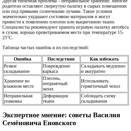
Другая типичная проблема – неправильное хранение. Многие
родители оставляют свернутую палатку в сырых помещениях
или под прямыми солнечными лучами. Такие условия
значительно ухудшают состояние материалов и могут
привести к появлению плесени или выцветанию ткани.
Специалисты рекомендуют хранить игровую палатку автобуса
в сухом, хорошо проветриваемом месте при температуре 15-
25°C.
Таблица частых ошибок и их последствий:
Ошибка
Последствия
Как избежать
Резкое
Повреждение
Складывать медленно
складывание
каркаса
и аккуратно
Плесень,
Хранение во
Использовать
неприятный
влажном месте
герметичный чехол
запах
Неправильная
Деформация
Соблюдать схему
упаковка
ткани
складывания
Экспертное мнение: советы Василия
Семёновича Еновского