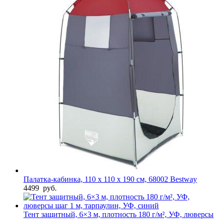
Палатка-кабинка, 110 х 110 х 190 см, 68002 Bestway
4499
руб.
Тент защитный, 6×3 м, плотность 180 г/м², УФ, люверсы