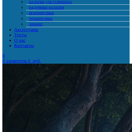
ПАЛАТКИ ДЛЯ ГЛЭМПИНГА
НАДУВНЫЕ ПАЛАТКИ
КЕМПИНГОВЫЕ
ТРЕКИНГОВЫЕ
ЗИМНИЕ
Аксессуары
Тенты
О нас
Контакты
0
0
элементов
0
руб.