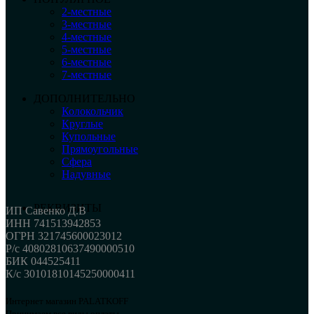
2-местные
3-местные
4-местные
5-местные
6-местные
7-местные
ДОПОЛНИТЕЛЬНО
Колокольчик
Круглые
Купольные
Прямоугольные
Сфера
Надувные
РЕКВИЗИТЫ
ИП Савенко Д.В
ИНН 741513942853
ОГРН 321745600023012
Р/с 40802810637490000510
БИК 044525411
К/с 30101810145250000411
Интернет магазин PALATKOFF
Принимаем все виды оплаты.