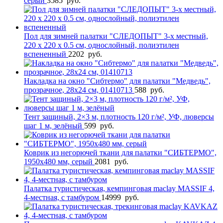
серый
3585
руб.
Пол для зимней палатки "СЛЕДОПЫТ" 3-х местный,
220 х 220 х 0.5 см, однослойный, полиэтилен
вспененный
2202
руб.
Накладка на окно "Сибтермо" для палатки "Медведь",
прозрачное, 28х24 см, 01410713
588
руб.
Тент защиный, 2×3 м, плотность 120 г/м², УФ, люверсы
шаг 1 м, зелёный
599
руб.
Коврик из негорючей ткани для палатки "СИБТЕРМО",
1950x480 мм, серый
2081
руб.
Палатка туристическая, кемпинговая maclay MASSIF 4,
4-местная, с тамбуром
14999
руб.