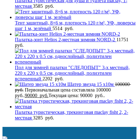
Палатка туристическая для душа и туалета maclay, 1-
местная
3585
руб.
Тент защитный, 8×6 м, плотность 120 г/м², УФ, люверсы
шаг 1 м, зелёный
5514
руб.
Палатка-зонт Helios 2-местная зимняя NORD-2
11751
руб.
Пол для зимней палатки "СЛЕДОПЫТ" 3-х местный,
220 х 220 х 0.5 см, однослойный, полиэтилен
вспененный
2202
руб.
Шатер звезда 15 х10м
100000
руб.
Первоначальная цена составляла 100000
руб..
90000
руб.
Текущая цена: 90000 руб..
Палатка туристическая, трекинговая maclay fisht 2, 2-
местная
3285
руб.