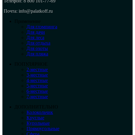
Телефон: 8 800 101-77-69
Почта: info@palatkoff.ru
Применение
Для глэмпинга
Для дачи
Для леса
Для отдыха
Для охоты
Для пляжа
ПОПУЛЯРНОЕ
2-местные
3-местные
4-местные
5-местные
6-местные
7-местные
ДОПОЛНИТЕЛЬНО
Колокольчик
Круглые
Купольные
Прямоугольные
Сфера