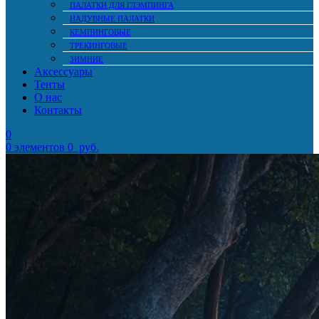
ПАЛАТКИ ДЛЯ ГЛЭМПИНГА
НАДУВНЫЕ ПАЛАТКИ
КЕМПИНГОВЫЕ
ТРЕКИНГОВЫЕ
ЗИМНИЕ
Аксессуары
Тенты
О нас
Контакты
0
0
элементов
0
руб.