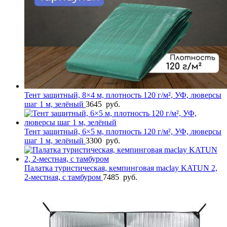
Тент защитный, 8×4 м, плотность 120 г/м², УФ, люверсы
шаг 1 м, зелёный
3645
руб.
Тент защитный, 6×5 м, плотность 120 г/м², УФ, люверсы
шаг 1 м, зелёный
3300
руб.
Палатка туристическая, кемпинговая maclay KATUN 2,
2-местная, с тамбуром
7485
руб.