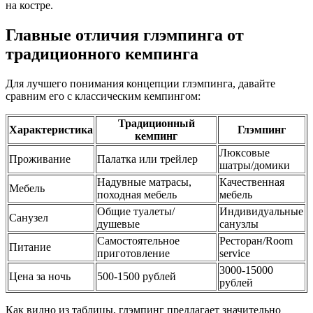
на костре.
Главные отличия глэмпинга от
традиционного кемпинга
Для лучшего понимания концепции глэмпинга, давайте
сравним его с классическим кемпингом:
Традиционный
Характеристика
Глэмпинг
кемпинг
Люксовые
Проживание
Палатка или трейлер
шатры/домики
Надувные матрасы,
Качественная
Мебель
походная мебель
мебель
Общие туалеты/
Индивидуальные
Санузел
душевые
санузлы
Самостоятельное
Ресторан/Room
Питание
приготовление
service
3000-15000
Цена за ночь
500-1500 рублей
рублей
Как видно из таблицы, глэмпинг предлагает значительно