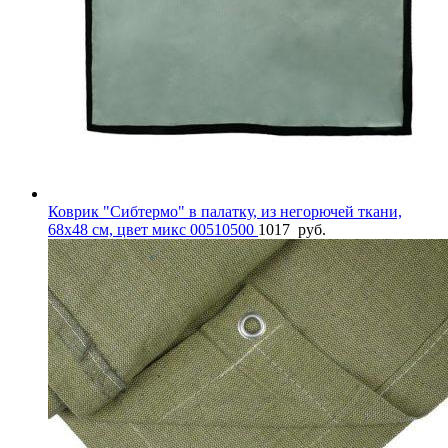
Коврик "Сибтермо" в палатку, из негорючей ткани,
68х48 см, цвет микс 00510500
1017
руб.