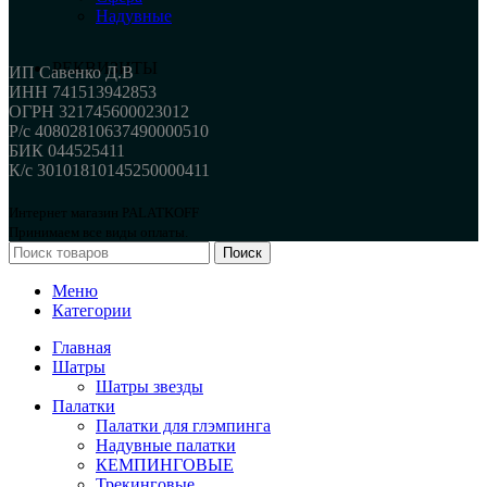
Надувные
РЕКВИЗИТЫ
ИП Савенко Д.В
ИНН 741513942853
ОГРН 321745600023012
Р/с 40802810637490000510
БИК 044525411
К/с 30101810145250000411
Интернет магазин PALATKOFF
Принимаем все виды оплаты.
Поиск
Меню
Категории
Главная
Шатры
Шатры звезды
Палатки
Палатки для глэмпинга
Надувные палатки
КЕМПИНГОВЫЕ
Трекинговые