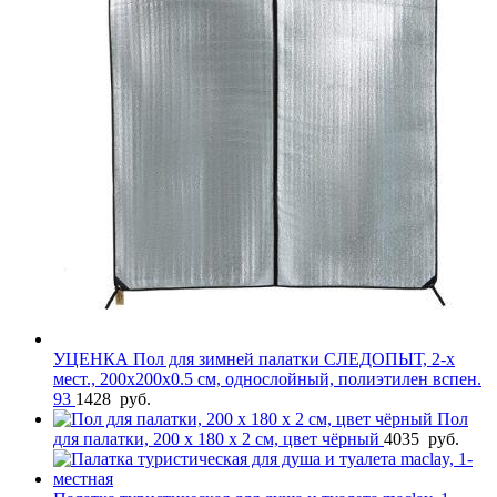
УЦЕНКА Пол для зимней палатки СЛЕДОПЫТ, 2-х
мест., 200х200х0.5 см, однослойный, полиэтилен вспен.
93
1428
руб.
Пол
для палатки, 200 х 180 х 2 см, цвет чёрный
4035
руб.