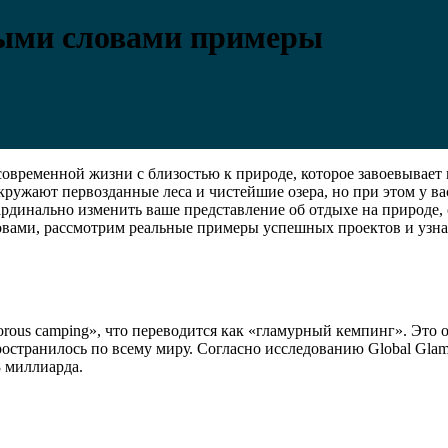
тыми словами примеры
современной жизни с близостью к природе, которое завоевывает
окружают первозданные леса и чистейшие озера, но при этом у в
ардинально изменить ваше представление об отдыхе на природе,
ловами, рассмотрим реальные примеры успешных проектов и узна
orous camping», что переводится как «гламурный кемпинг». Это 
ространилось по всему миру. Согласно исследованию Global Glam
8 миллиарда.