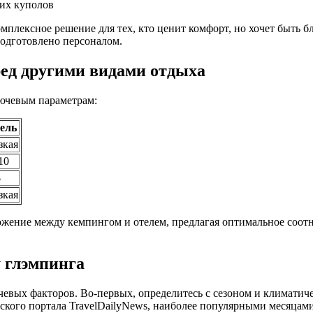
ких куполов
плексное решение для тех, кто ценит комфорт, но хочет быть бл
подготовлено персоналом.
ед другими видами отдыха
ючевым параметрам:
ель
зкая
10
$
зкая
жение между кемпингом и отелем, предлагая оптимальное соотн
 глэмпинга
чевых факторов. Во-первых, определитесь с сезоном и климатич
ского портала TravelDailyNews, наиболее популярными месяцами