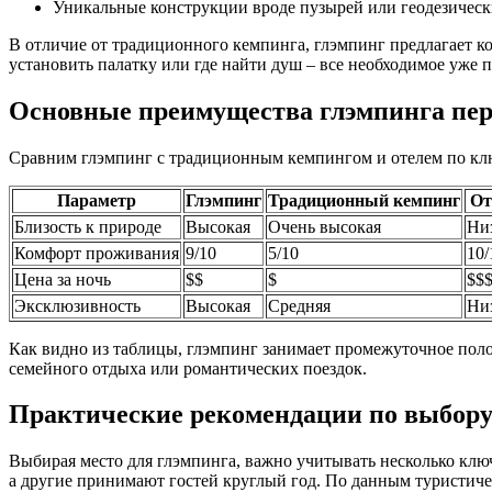
Уникальные конструкции вроде пузырей или геодезичес
В отличие от традиционного кемпинга, глэмпинг предлагает ком
установить палатку или где найти душ – все необходимое уже 
Основные преимущества глэмпинга пер
Сравним глэмпинг с традиционным кемпингом и отелем по кл
Параметр
Глэмпинг
Традиционный кемпинг
От
Близость к природе
Высокая
Очень высокая
Ни
Комфорт проживания
9/10
5/10
10/
Цена за ночь
$$
$
$$
Эксклюзивность
Высокая
Средняя
Ни
Как видно из таблицы, глэмпинг занимает промежуточное поло
семейного отдыха или романтических поездок.
Практические рекомендации по выбору
Выбирая место для глэмпинга, важно учитывать несколько клю
а другие принимают гостей круглый год. По данным туристиче