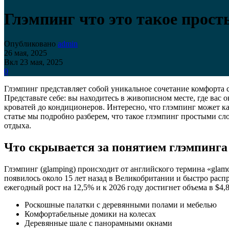
Глэмпинг что это такое прос
Опубликовано
admin
26 мая, 2025
Вкл 23 мая, 2025
0
Глэмпинг представляет собой уникальное сочетание комфорта 
Представьте себе: вы находитесь в живописном месте, где вас 
кроватей до кондиционеров. Интересно, что глэмпинг может к
статье мы подробно разберем, что такое глэмпинг простыми с
отдыха.
Что скрывается за понятием глэмпинга
Глэмпинг (glamping) происходит от английского термина «glam
появилось около 15 лет назад в Великобритании и быстро расп
ежегодный рост на 12,5% и к 2026 году достигнет объема в $4,
Роскошные палатки с деревянными полами и мебелью
Комфортабельные домики на колесах
Деревянные шале с панорамными окнами