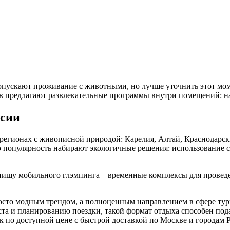
пускают проживание с животными, но лучше уточнить этот мом
 предлагают развлекательные программы внутри помещений: на
ссии
регионах с живописной природой: Карелия, Алтай, Краснодарски
 популярность набирают экологичные решения: использование с
нишу мобильного глэмпинга – временные комплексы для провед
росто модным трендом, а полноценным направлением в сфере тур
та и планированию поездки, такой формат отдыха способен пода
ок по доступной цене с быстрой доставкой по Москве и городам 