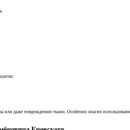
ь
латок:
 или даже повреждению ткани. Особенно опасно использование
емёновича Еновского