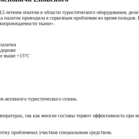
с 12-летним опытом в области туристического оборудования, де
тка палаток приводила к серьезным проблемам во время походов
ухопроницаемости ткани».
 палатки
 дороже
ре выше +15°C
ом активного туристического сезона.
пературах, так как многие составы теряют эффективность при м
отку проблемных участков специальным средством.